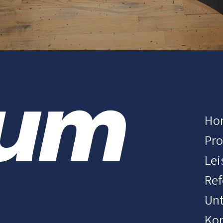
Ho
Pr
Lei
Ref
Un
Kon