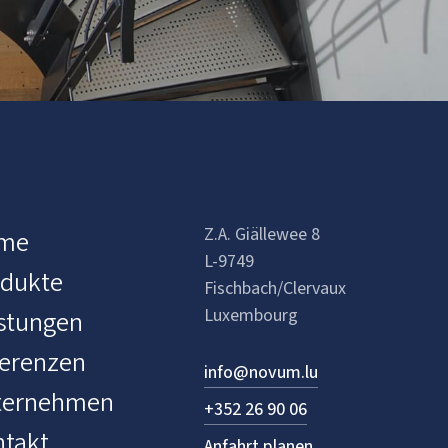
Z.A. Giällewee 8
me
L-9749
odukte
Fischbach/Clervaux
stungen
Luxembourg
erenzen
info@novum.lu
ternehmen
+352 26 90 06
takt
Anfahrt planen